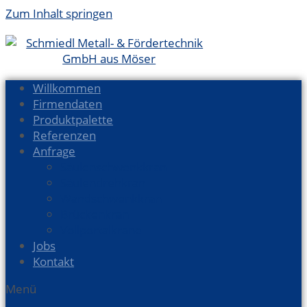
Zum Inhalt springen
Willkommen
Firmendaten
Produktpalette
Referenzen
Anfrage
Säulenschwenkkran
Säulendrehkran
Wandschwenkkran
Brückenkran
Vollportalkrane
Jobs
Kontakt
Menü