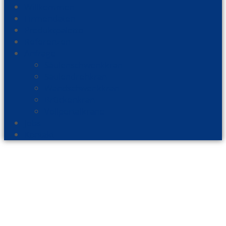
Willkommen
Firmendaten
Produktpalette
Referenzen
Anfrage
Säulenschwenkkran
Säulendrehkran
Wandschwenkkran
Brückenkran
Vollportalkrane
Jobs
Kontakt